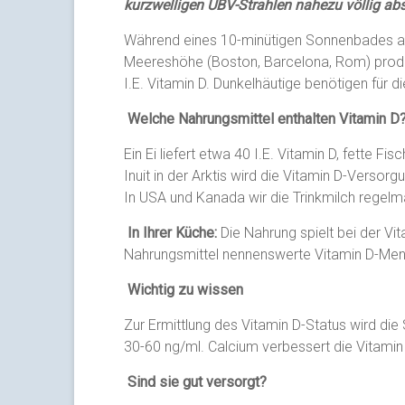
kurzwelligen UBV-Strahlen nahezu völlig abs
Während eines 10-minütigen Sonnenbades a
Meereshöhe (Boston, Barcelona, Rom) produz
I.E. Vitamin D. Dunkelhäutige benötigen für d
Welche Nahrungsmittel enthalten Vitamin D
Ein Ei liefert etwa 40 I.E. Vitamin D, fette F
Inuit in der Arktis wird die Vitamin D-Verso
In USA und Kanada wir die Trinkmilch regelm
In Ihrer Küche:
Die Nahrung spielt bei der Vi
Nahrungsmittel nennenswerte Vitamin D-Men
Wichtig zu wissen
Zur Ermittlung des Vitamin D-Status wird d
30-60 ng/ml. Calcium verbessert die Vitami
Sind sie gut versorgt?