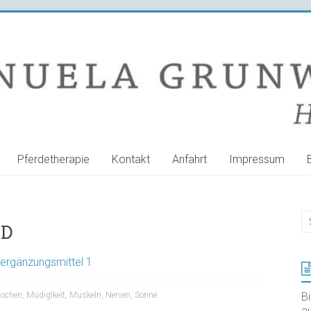
Pferdetherapie
Kontakt
Anfahrt
Impressum
 D
ergänzungsmittel 1
ochen
,
Müdiglkeit
,
Muskeln
,
Nerven
,
Sonne
B
au