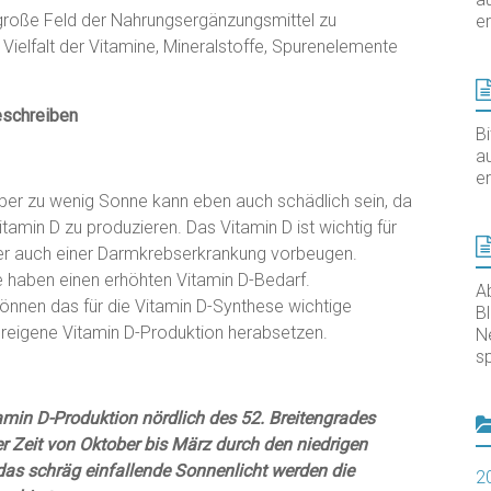
große Feld der Nahrungsergänzungsmittel zu
er
Vielfalt der Vitamine, Mineralstoffe, Spurenelemente
eschreiben
B
au
er
ber zu wenig Sonne kann eben auch schädlich sein, da
tamin D zu produzieren. Das Vitamin D ist wichtig für
er auch einer Darmkrebserkrankung vorbeugen.
e haben einen erhöhten Vitamin D-Bedarf.
A
nnen das für die Vitamin D-Synthese wichtige
B
ereigene Vitamin D-Produktion herabsetzen.
N
sp
amin D-Produktion nördlich des 52. Breitengrades
er Zeit von Oktober bis März durch den niedrigen
das schräg einfallende Sonnenlicht werden die
2