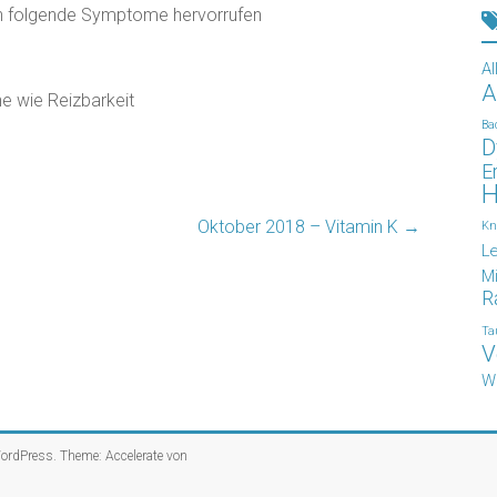
en folgende Symptome hervorrufen
Al
A
e wie Reizbarkeit
Ba
D
E
H
Oktober 2018 – Vitamin K
→
Kn
L
Mi
R
Ta
V
W
ordPress
. Theme: Accelerate von