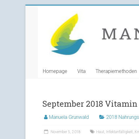
Skip
Manuela
to
content
Grunwald
Heilpraktikerin
Homepage
Vita
Therapiemethoden
September 2018 Vitamin
Manuela Grunwald
2018 Nahrungs
November 5, 2018
Haut
,
Infektanfälligkeit
,
Kn