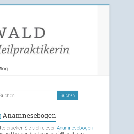
Blog
Anamnesebogen
itte drucken Sie sich diesen
Anamnesebogen
s und bringen Sie ihn ausgefüllt zu Ihrem