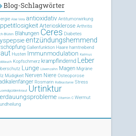
Blog-Schlagwörter
antioxidativ
lergie
Antitumorwirkung
Aloe Vera
ppetitlosigkeit
Arteriosklerose
Arthritis
Ceres
Blähungen
Diabetes
ch-Blüten
entzündungshemmend
yspepsie
rschöpfung
Gallenfunktion
Haare
harntreibend
aut
Immunmodulation
Husten
Kalmus
Leber
krampflindernd
Kopfschmerz
oblauch
Lunge
Magen
eberschutz
Migräne
Löwenzahn
Nerven
Niere
lz
Müdigkeit
Osteoporose
adikalenfänger
Rosmarin
Stress
Roßkastanie
Urtinktur
usendgüldenkraut
erdauungsprobleme
Wermut
Vitamin C
undheilung