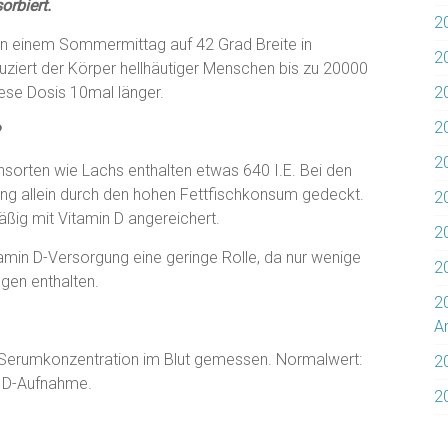
orbiert.
2
n einem Sommermittag auf 42 Grad Breite in
2
iert der Körper hellhäutiger Menschen bis zu 20000
iese Dosis 10mal länger.
2
2
?
20
ischsorten wie Lachs enthalten etwas 640 I.E. Bei den
rgung allein durch den hohen Fettfischkonsum gedeckt.
20
äßig mit Vitamin D angereichert.
2
tamin D-Versorgung eine geringe Rolle, da nur wenige
2
gen enthalten.
2
Ar
ie Serumkonzentration im Blut gemessen. Normalwert:
2
n D-Aufnahme.
2