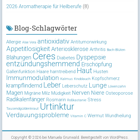
2026 Aromatherapie für Heilberufe
(8)
Blog-Schlagwörter
antioxidativ
Allergie
Antitumorwirkung
Aloe Vera
Appetitlosigkeit
Arteriosklerose
Arthritis
Bach-Blüten
Ceres
Dyspepsie
Blähungen
Diabetes
entzündungshemmend
Erschöpfung
Haut
Gallenfunktion
Haare
harntreibend
Husten
Immunmodulation
Kopfschmerz
Kalmus
Knoblauch
Leber
Lunge
krampflindernd
Leberschutz
Löwenzahn
Magen
Nerven
Niere
Migräne
Milz
Müdigkeit
Osteoporose
Radikalenfänger
Rosmarin
Stress
Roßkastanie
Urtinktur
Tausendgüldenkraut
Verdauungsprobleme
Wermut
Wundheilung
Vitamin C
Copyright © 2026 bei
Manuela Grunwald
. Bereitgestellt von
WordPress
.