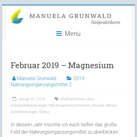
Manuela
Skip
to
Grunwald
content
Menü
Heilpraktikerin
Februar 2019 – Magnesium
Manuela Grunwald
2019
Nahrungsergänzungsmittel 2
Januar 31, 2019
Bluthochdruck
,
Herz-
Kreislauferkrankungen
,
Menstruationsschmerzen
,
Muskel
,
Nerven
,
Schlafstörungen
,
Stress
In diesem Jahr möchte ich euch helfen das große
Feld der Nahrungsergänzungsmittel zu überblicken.