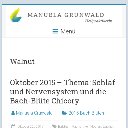
Manuela
Skip
to
Grunwald
content
Menü
Heilpraktikerin
Walnut
Oktober 2015 – Thema: Schlaf
und Nervensystem und die
Bach-Blüte Chicory
Manuela Grunwald
2015 Bach-Blüten
Oktober 22, 2017
Baldrian
,
Fachartikel
,
Hopfen
,
Lerchen
,