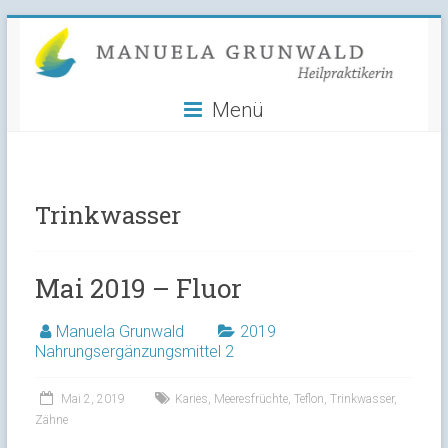
Manuela
Skip
to
Grunwald
content
Menü
Heilpraktikerin
Trinkwasser
Mai 2019 – Fluor
Manuela Grunwald
2019
Nahrungsergänzungsmittel 2
Mai 2, 2019
Karies
,
Meeresfrüchte
,
Teflon
,
Trinkwasser
,
Zähne