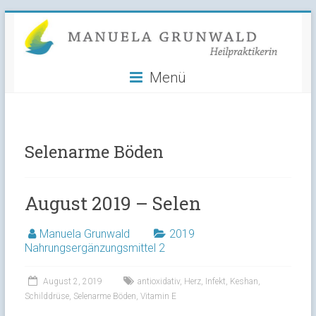
Manuela
Skip
to
Grunwald
content
Menü
Heilpraktikerin
Selenarme Böden
August 2019 – Selen
Manuela Grunwald
2019
Nahrungsergänzungsmittel 2
August 2, 2019
antioxidativ
,
Herz
,
Infekt
,
Keshan
,
Schilddrüse
,
Selenarme Böden
,
Vitamin E