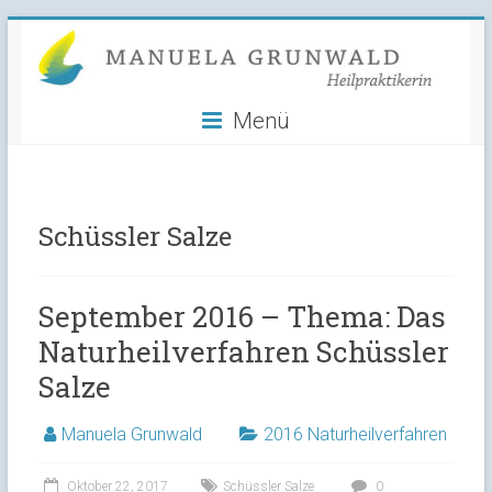
Manuela
Skip
to
Grunwald
content
Menü
Heilpraktikerin
Schüssler Salze
September 2016 – Thema: Das
Naturheilverfahren Schüssler
Salze
Manuela Grunwald
2016 Naturheilverfahren
Oktober 22, 2017
Schüssler Salze
0