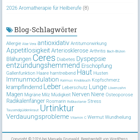
2026 Aromatherapie für Heilberufe
(8)
Blog-Schlagwörter
antioxidativ
Allergie
Antitumorwirkung
Aloe Vera
Appetitlosigkeit
Arteriosklerose
Arthritis
Bach-Blüten
Ceres
Dyspepsie
Blähungen
Diabetes
entzündungshemmend
Erschöpfung
Haut
Gallenfunktion
Haare
harntreibend
Husten
Immunmodulation
Kopfschmerz
Kalmus
Knoblauch
Leber
Lunge
krampflindernd
Leberschutz
Löwenzahn
Magen
Nerven
Niere
Migräne
Milz
Müdigkeit
Osteoporose
Radikalenfänger
Rosmarin
Stress
Roßkastanie
Urtinktur
Tausendgüldenkraut
Verdauungsprobleme
Wermut
Wundheilung
Vitamin C
Copyright © 2026 bei
Manuela Grunwald
. Bereitgestellt von
WordPress
.