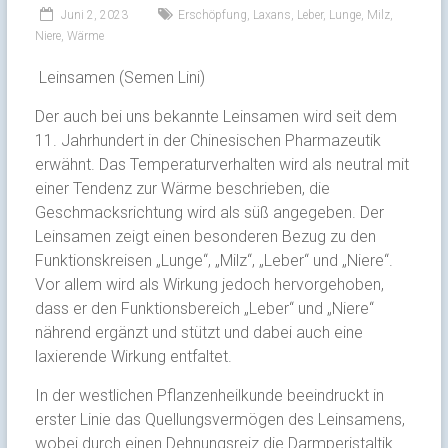
Juni 2, 2023
Erschöpfung
,
Laxans
,
Leber
,
Lunge
,
Milz
,
Niere
,
Wärme
Leinsamen (Semen Lini)
Der auch bei uns bekannte Leinsamen wird seit dem
11. Jahrhundert in der Chinesischen Pharmazeutik
erwähnt. Das Temperaturverhalten wird als neutral mit
einer Tendenz zur Wärme beschrieben, die
Geschmacksrichtung wird als süß angegeben. Der
Leinsamen zeigt einen besonderen Bezug zu den
Funktionskreisen „Lunge“, „Milz“, „Leber“ und „Niere“.
Vor allem wird als Wirkung jedoch hervorgehoben,
dass er den Funktionsbereich „Leber“ und „Niere“
nährend ergänzt und stützt und dabei auch eine
laxierende Wirkung entfaltet.
In der westlichen Pflanzenheilkunde beeindruckt in
erster Linie das Quellungsvermögen des Leinsamens,
wobei durch einen Dehnungsreiz die Darmperistaltik