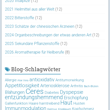
2020 Vitalpilze
(12)
2021 Heilmittel aus aller Welt
(12)
2022 Bitterstoffe
(12)
2023 Schätze der chinesischen Arzneien
(12)
2024 Organbeschreibungen der etwas anderen Art
(12)
2025 Sekundäre Pflanzenstoffe
(12)
2026 Aromatherapie für Heilberufe
(8)
Blog-Schlagwörter
antioxidativ
Allergie
Antitumorwirkung
Aloe Vera
Appetitlosigkeit
Arteriosklerose
Arthritis
Bach-Blüten
Ceres
Dyspepsie
Blähungen
Diabetes
entzündungshemmend
Erschöpfung
Haut
Gallenfunktion
Haare
harntreibend
Husten
Immunmodulation
Kopfschmerz
Kalmus
Knoblauch