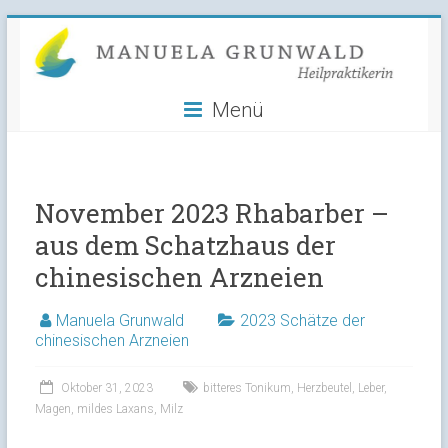
Manuela
Skip
to
Grunwald
content
Menü
Heilpraktikerin
November 2023 Rhabarber –
aus dem Schatzhaus der
chinesischen Arzneien
Manuela Grunwald
2023 Schätze der
chinesischen Arzneien
Oktober 31, 2023
bitteres Tonikum
,
Herzbeutel
,
Leber
,
Magen
,
mildes Laxans
,
Milz