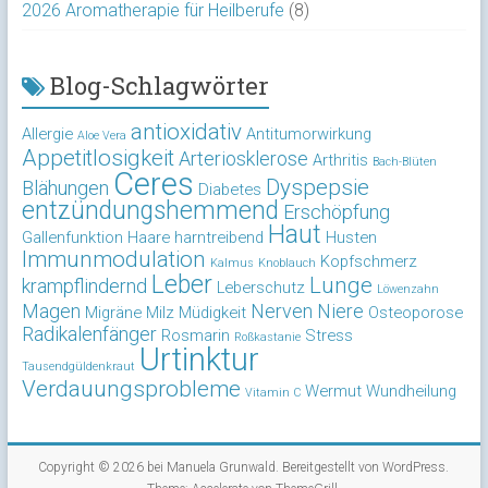
2026 Aromatherapie für Heilberufe
(8)
Blog-Schlagwörter
antioxidativ
Allergie
Antitumorwirkung
Aloe Vera
Appetitlosigkeit
Arteriosklerose
Arthritis
Bach-Blüten
Ceres
Dyspepsie
Blähungen
Diabetes
entzündungshemmend
Erschöpfung
Haut
Gallenfunktion
Haare
harntreibend
Husten
Immunmodulation
Kopfschmerz
Kalmus
Knoblauch
Leber
Lunge
krampflindernd
Leberschutz
Löwenzahn
Magen
Nerven
Niere
Migräne
Milz
Müdigkeit
Osteoporose
Radikalenfänger
Rosmarin
Stress
Roßkastanie
Urtinktur
Tausendgüldenkraut
Verdauungsprobleme
Wermut
Wundheilung
Vitamin C
Copyright © 2026 bei
Manuela Grunwald
. Bereitgestellt von
WordPress
.