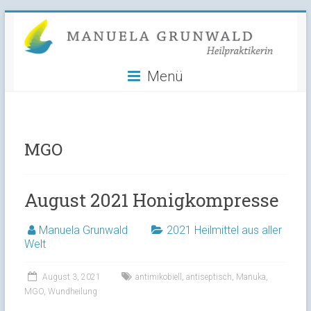
Manuela
Skip
to
Grunwald
content
Menü
Heilpraktikerin
MGO
August 2021 Honigkompresse
Manuela Grunwald
2021 Heilmittel aus aller
Welt
August 3, 2021
antimikobiell
,
antiseptisch
,
Manuka
,
MGO
,
Wundheilung