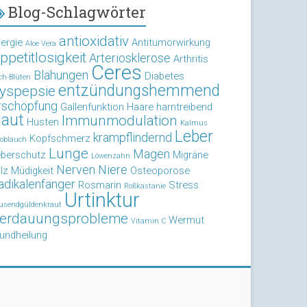
Blog-Schlagwörter
antioxidativ
lergie
Antitumorwirkung
Aloe Vera
ppetitlosigkeit
Arteriosklerose
Arthritis
Ceres
Blähungen
Diabetes
ch-Blüten
entzündungshemmend
yspepsie
rschöpfung
Gallenfunktion
Haare
harntreibend
aut
Immunmodulation
Husten
Kalmus
Leber
krampflindernd
Kopfschmerz
oblauch
Lunge
Magen
eberschutz
Migräne
Löwenzahn
Nerven
Niere
lz
Müdigkeit
Osteoporose
adikalenfänger
Rosmarin
Stress
Roßkastanie
Urtinktur
usendgüldenkraut
erdauungsprobleme
Wermut
Vitamin C
undheilung