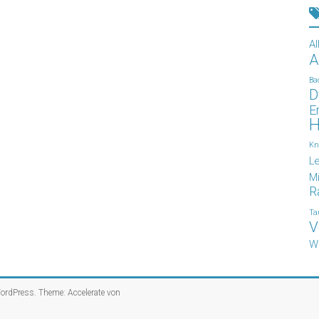
Al
A
Ba
D
E
H
Kn
L
Mi
R
Ta
V
W
ordPress
. Theme: Accelerate von