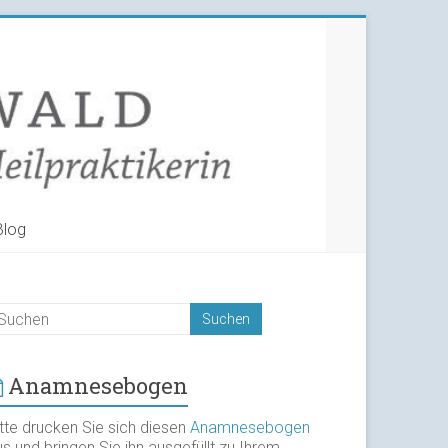
Blog
Anamnesebogen
itte drucken Sie sich diesen
Anamnesebogen
s und bringen Sie ihn ausgefüllt zu Ihrem