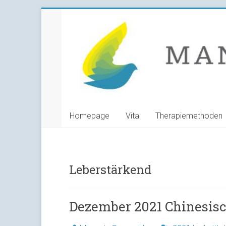
Skip
Manuela
to
content
Grunwald
Heilpraktikerin
Homepage
Vita
Therapiemethoden
Leberstärkend
Dezember 2021 Chinesis