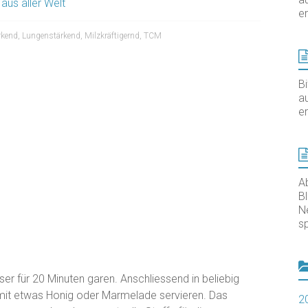
 aus aller Welt
er
rkend
,
Lungenstärkend
,
Milzkräftigernd
,
TCM
B
au
er
A
B
N
sp
r für 20 Minuten garen. Anschliessend in beliebig
 mit etwas Honig oder Marmelade servieren. Das
2