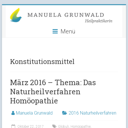
Manuela
Skip
to
Grunwald
content
Menü
Heilpraktikerin
Konstitutionsmittel
März 2016 – Thema: Das
Naturheilverfahren
Homöopathie
Manuela Grunwald
2016 Naturheilverfahren
Oktober 22, 2017
Globuli
,
Homöopathie
,