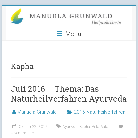
Manuela
Skip
to
Grunwald
content
Menü
Heilpraktikerin
Kapha
Juli 2016 – Thema: Das
Naturheilverfahren Ayurveda
Manuela Grunwald
2016 Naturheilverfahren
Oktober 22, 2017
Ayurveda
,
Kapha
,
Pitta
,
Vata
0 Kommentare