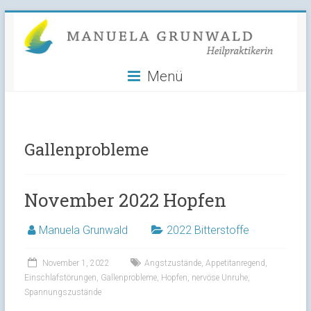
Manuela
Skip
to
Grunwald
content
Menü
Heilpraktikerin
Gallenprobleme
November 2022 Hopfen
Manuela Grunwald
2022 Bitterstoffe
November 1, 2022
Angstzustände
,
Appetitanregend
,
Einschlafstörungen
,
Gallenprobleme
,
Hopfen
,
nervöse Unruhe
,
Spannungszustände