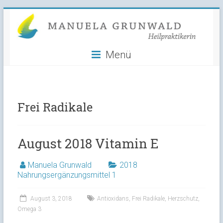
Manuela
Skip
to
Grunwald
content
Menü
Heilpraktikerin
Frei Radikale
August 2018 Vitamin E
Manuela Grunwald
2018
Nahrungsergänzungsmittel 1
August 3, 2018
Antioxidans
,
Frei Radikale
,
Herzschutz
,
Omega 3