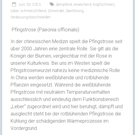
Juni 30, 2023
dämpfend
,
erweichend
,
Kopfschmerz
,
Leber
,
schmerzstillend
,
Schwindel
,
Seestörung
,
Verdauungsbeschwerden
Pfingstrose (Paeonia officinalis)
In der chinesischen Medizin spielt die Pfingstrose seit
über 2000 Jahren eine zentrale Rolle. Sie gilt als die
Königin der Blumen, vergleichbar mit der Rose in
unserer Kulturkreis. Bei uns im Westen spielt die
Pfingstrosenwurzel nahezu keine medizinische Rolle.
In China werden weißblühende und rotblühende
Pflanzen eingesetzt. Während die weißblühende
Pfingstrose mit neutralem Temperaturverhalten
ausschliesslich und eindeutig dem Funktionsbereich
„Leber“ zugeordnet wird und hier beruhigt, dämpft und
ausgleicht steht bei der rotblühenden Pfingstrose die
Kühlung der schädigenden Wärmeprozesse im
Vordergrund.