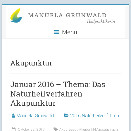
Manuela
Skip
to
Grunwald
content
Menü
Heilpraktikerin
Akupunktur
Januar 2016 – Thema: Das
Naturheilverfahren
Akupunktur
Manuela Grunwald
2016 Naturheilverfahren
Oktober 22, 2017
Akupressur
,
Akupunkt-Massage nach