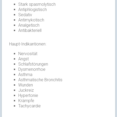
Stark spasmolytisch
Antiphlogistisch
Sedativ
Antimykotisch
Analgetisch
Antibakteriell
Haupt-Indikantionen:
Nervosität
Angst
Schlafstörungen
Dysmenorrhoe
Asthma
Asthmatische Bronchitis
Wunden
Juckreiz
Hypertonie
Krämpfe
Tachycardie