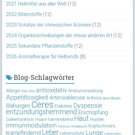
2021 Heilmittel aus aller Welt
(12)
2022 Bitterstoffe
(12)
2023 Schätze der chinesischen Arzneien
(12)
2024 Organbeschreibungen der etwas anderen Art
(12)
2025 Sekundäre Pflanzenstoffe
(12)
2026 Aromatherapie für Heilberufe
(8)
Blog-Schlagwörter
antioxidativ
Allergie
Antitumorwirkung
Aloe Vera
Appetitlosigkeit
Arteriosklerose
Arthritis
Bach-Blüten
Ceres
Dyspepsie
Blähungen
Diabetes
entzündungshemmend
Erschöpfung
Haut
Gallenfunktion
Haare
harntreibend
Husten
Immunmodulation
Kopfschmerz
Kalmus
Knoblauch
Leber
Lunge
krampflindernd
Leberschutz
Löwenzahn