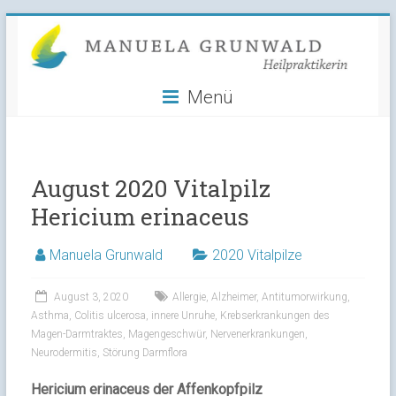
Manuela
Skip
to
Grunwald
content
Menü
Heilpraktikerin
August 2020 Vitalpilz
Hericium erinaceus
Manuela Grunwald
2020 Vitalpilze
August 3, 2020
Allergie
,
Alzheimer
,
Antitumorwirkung
,
Asthma
,
Colitis ulcerosa
,
innere Unruhe
,
Krebserkrankungen des
Magen-Darmtraktes
,
Magengeschwür
,
Nervenerkrankungen
,
Neurodermitis
,
Störung Darmflora
Hericium erinaceus der Affenkopfpilz