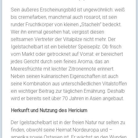
Sein äußeres Erscheinungsbild ist ungewöhnlich: weiß
bis cremefarben, manchmal auch rosarot, ist sein
runder Fruchtkörper von kleinen „Stacheln“ bedeckt.
Wer ihn einmal gesehen hat, vergisst diesen
seltsamen Vertreter der Vitalpilze nicht mehr. Der
Igelstachelbart ist ein beliebter Speisepilz. Ob frisch
vom Markt oder getrocknet auf Vorrat: er bereichert
jedes Gericht durch sein feines Aroma, das an
Meeresfrüchte mit leichter Zitronennote erinnert.
Neben seinen kulinarischen Eigenschaften ist auch
seine Kombination aus unterschiåedlichen Vitalstoffen
ein wichtiger Beitrag zur täglichen Ernährung. Deshalb
wird er bereits seit über 70 Jahren in Asien angebaut.
Herkunft und Nutzung des Hericium
Der Igelstachelbart ist in der freien Natur nur selten zu
finden, obwohl seine Heimat Nordeuropa und –
amerika sowie Ostasien ist. Er wächst an den Wunden