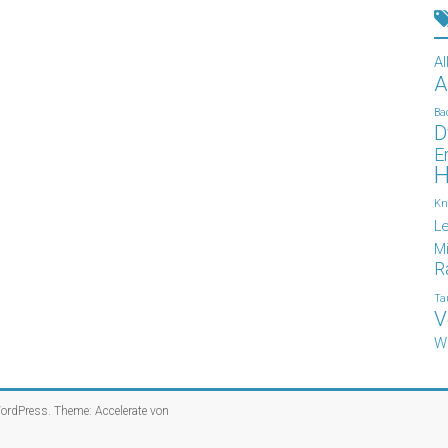
Al
A
Ba
D
E
H
Kn
L
Mi
R
Ta
V
W
ordPress
. Theme: Accelerate von