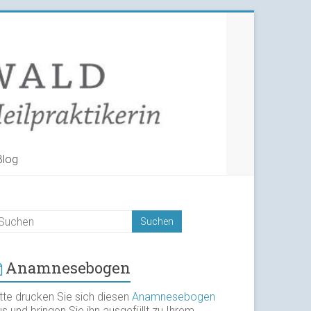
Blog
Anamnesebogen
itte drucken Sie sich diesen
Anamnesebogen
s und bringen Sie ihn ausgefüllt zu Ihrem