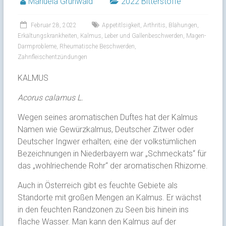
Manuela Grunwald
2022 Bitterstoffe
Februar 28, 2022
Appetitlsigkeit
,
Arthritis
,
Blähungen
,
Erkältungskrankheiten
,
Kalmus
,
Leber und Gallenbeschwerden
,
Magen-
Darmprobleme
,
Rheumatische Beschwerden
,
Zahnfleischentzündungen
KALMUS
Acorus calamus L.
Wegen seines aromatischen Duftes hat der Kalmus
Namen wie Gewürzkalmus, Deutscher Zitwer oder
Deutscher Ingwer erhalten; eine der volkstümlichen
Bezeichnungen in Niederbayern war „Schmeckats“ für
das „wohlriechende Rohr“ der aromatischen Rhizome.
Auch in Österreich gibt es feuchte Gebiete als
Standorte mit großen Mengen an Kalmus. Er wächst
in den feuchten Randzonen zu Seen bis hinein ins
flache Wasser. Man kann den Kalmus auf der