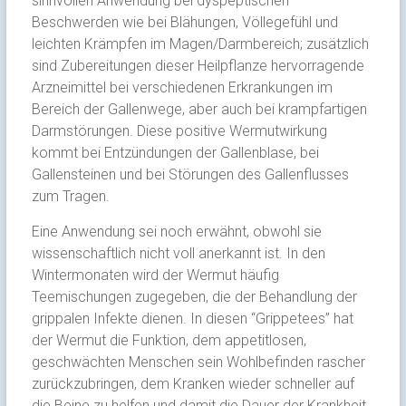
sinnvollen Anwendung bei dyspeptischen
Beschwerden wie bei Blähungen, Völlegefühl und
leichten Krämpfen im Magen/Darmbereich; zusätzlich
sind Zubereitungen dieser Heilpflanze hervorragende
Arzneimittel bei verschiedenen Erkrankungen im
Bereich der Gallenwege, aber auch bei krampfartigen
Darmstörungen. Diese positive Wermutwirkung
kommt bei Entzündungen der Gallenblase, bei
Gallensteinen und bei Störungen des Gallenflusses
zum Tragen.
Eine Anwendung sei noch erwähnt, obwohl sie
wissenschaftlich nicht voll anerkannt ist. In den
Wintermonaten wird der Wermut häufig
Teemischungen zugegeben, die der Behandlung der
grippalen Infekte dienen. In diesen “Grippetees” hat
der Wermut die Funktion, dem appetitlosen,
geschwächten Menschen sein Wohlbefinden rascher
zurückzubringen, dem Kranken wieder schneller auf
die Beine zu helfen und damit die Dauer der Krankheit