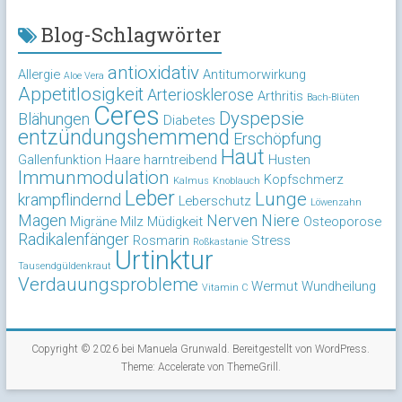
Blog-Schlagwörter
antioxidativ
Allergie
Antitumorwirkung
Aloe Vera
Appetitlosigkeit
Arteriosklerose
Arthritis
Bach-Blüten
Ceres
Dyspepsie
Blähungen
Diabetes
entzündungshemmend
Erschöpfung
Haut
Gallenfunktion
Haare
harntreibend
Husten
Immunmodulation
Kopfschmerz
Kalmus
Knoblauch
Leber
Lunge
krampflindernd
Leberschutz
Löwenzahn
Magen
Nerven
Niere
Migräne
Milz
Müdigkeit
Osteoporose
Radikalenfänger
Rosmarin
Stress
Roßkastanie
Urtinktur
Tausendgüldenkraut
Verdauungsprobleme
Wermut
Wundheilung
Vitamin C
Copyright © 2026 bei
Manuela Grunwald
. Bereitgestellt von
WordPress
.
Theme: Accelerate von
ThemeGrill
.