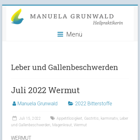
Manuela
Skip
to
Grunwald
content
Menü
Heilpraktikerin
Leber und Gallenbeschwerden
Juli 2022 Wermut
Manuela Grunwald
2022 Bitterstoffe
Juli 15, 2022
Appetitlosigkeit
,
Gastritis
,
karminativ
,
Leber
und Gallenbeschwerden
,
Magenkraut
,
Wermut
WERMUT