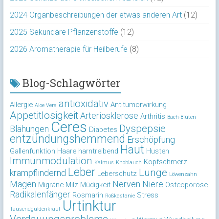
2024 Organbeschreibungen der etwas anderen Art
(12)
2025 Sekundäre Pflanzenstoffe
(12)
2026 Aromatherapie für Heilberufe
(8)
Blog-Schlagwörter
antioxidativ
Allergie
Antitumorwirkung
Aloe Vera
Appetitlosigkeit
Arteriosklerose
Arthritis
Bach-Blüten
Ceres
Dyspepsie
Blähungen
Diabetes
entzündungshemmend
Erschöpfung
Haut
Gallenfunktion
Haare
harntreibend
Husten
Immunmodulation
Kopfschmerz
Kalmus
Knoblauch
Leber
Lunge
krampflindernd
Leberschutz
Löwenzahn
Magen
Nerven
Niere
Migräne
Milz
Müdigkeit
Osteoporose
Radikalenfänger
Rosmarin
Stress
Roßkastanie
Urtinktur
Tausendgüldenkraut
Verdauungsprobleme