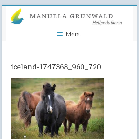
Manuela
Skip
to
Grunwald
content
Menü
Heilpraktikerin
iceland-1747368_960_720